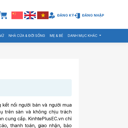
ĐĂNG KÝ
ĐĂNG NHẬP
 NỮ
NHÀ CỬA & ĐỜI SỐNG
MẸ & BÉ
DANH MỤC KHÁC
g kết nối người bán và người mua
vụ trên sàn và không chịu trách
án cung cấp. KinhtePlusEC.vn chỉ
cáo, thanh toán, giao nhận, bảo