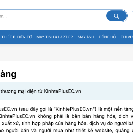
THIẾT BỊ ĐIỆN TỬ
MÁY TÍNH & LAPTOP
MÁY ẢNH
ĐỒNG HỒ
TÚI VÍ
hàng
thương mại điện tử KinhtePlusEC.vn
usEC.vn (sau đây gọi là “KinhtePlusEC.vn”) là một nền tản
KinhtePlusEC.vn không phải là bên bán hàng hóa, dịch 
 xuất xứ, tính hợp pháp của hàng hóa, dịch vụ do người b
o người bán và người mua như thiết kế website, quảng 