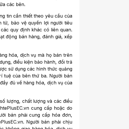
iữa các bên.
g tin cần thiết theo yêu cầu của
 tử, bảo vệ quyền lợi người tiêu
 các quy định khác có liên quan.
oạt động bán hàng, đánh giá, xếp
àng hóa, dịch vụ mà họ bán trên
dụng, điều kiện bảo hành, đổi trả
được sử dụng các hình thức quảng
rí tuệ của bên thứ ba. Người bán
g đầy đủ về hàng hóa, dịch vụ của
số lượng, chất lượng và các điều
inhtePlusEC.vn cung cấp hoặc do
gười bán phải cung cấp hóa đơn,
ePlusEC.vn. Người bán phải chịu
ặc không giao hàng hóa, dịch vụ