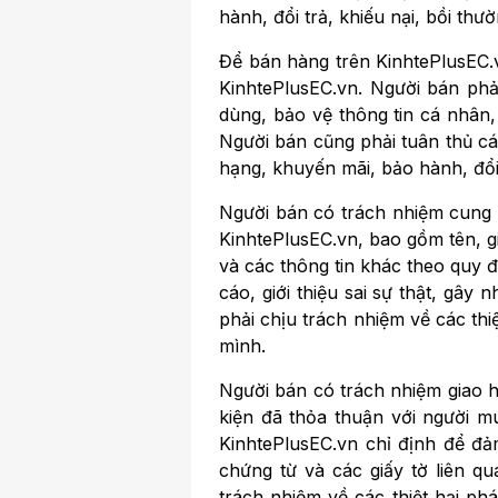
hành, đổi trả, khiếu nại, bồi th
Để bán hàng trên KinhtePlusEC.v
KinhtePlusEC.vn. Người bán phải
dùng, bảo vệ thông tin cá nhân,
Người bán cũng phải tuân thủ cá
hạng, khuyến mãi, bảo hành, đổi 
Người bán có trách nhiệm cung 
KinhtePlusEC.vn, bao gồm tên, gi
và các thông tin khác theo quy 
cáo, giới thiệu sai sự thật, gâ
phải chịu trách nhiệm về các thi
mình.
Người bán có trách nhiệm giao h
kiện đã thỏa thuận với người m
KinhtePlusEC.vn chỉ định để đả
chứng từ và các giấy tờ liên q
trách nhiệm về các thiệt hại p