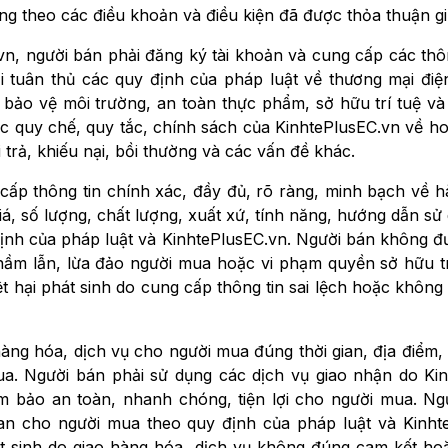
ường theo các điều khoản và điều kiện đã được thỏa thuận g
n, người bán phải đăng ký tài khoản và cung cấp các thôn
 tuân thủ các quy định của pháp luật về thương mại điện
 bảo vệ môi trường, an toàn thực phẩm, sở hữu trí tuệ và
c quy chế, quy tắc, chính sách của KinhtePlusEC.vn về h
trả, khiếu nại, bồi thường và các vấn đề khác.
cấp thông tin chính xác, đầy đủ, rõ ràng, minh bạch về h
á, số lượng, chất lượng, xuất xứ, tính năng, hướng dẫn sử 
định của pháp luật và KinhtePlusEC.vn. Người bán không 
y nhầm lẫn, lừa đảo người mua hoặc vi phạm quyền sở hữu t
ệt hại phát sinh do cung cấp thông tin sai lệch hoặc khôn
àng hóa, dịch vụ cho người mua đúng thời gian, địa điểm, 
ua. Người bán phải sử dụng các dịch vụ giao nhận do K
m bảo an toàn, nhanh chóng, tiện lợi cho người mua. N
uan cho người mua theo quy định của pháp luật và Kinht
hát sinh do giao hàng hóa, dịch vụ không đúng cam kết ho