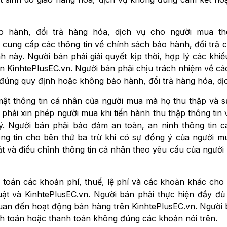
o hành, đổi trả hàng hóa, dịch vụ cho người mua th
 cung cấp các thông tin về chính sách bảo hành, đổi trả 
h này. Người bán phải giải quyết kịp thời, hợp lý các khi
n KinhtePlusEC.vn. Người bán phải chịu trách nhiệm về các 
 đúng quy định hoặc không bảo hành, đổi trả hàng hóa, dị
ật thông tin cá nhân của người mua mà họ thu thập và s
 phải xin phép người mua khi tiến hành thu thập thông tin 
. Người bán phải bảo đảm an toàn, an ninh thông tin cá
g tin cho bên thứ ba trừ khi có sự đồng ý của người m
ật và điều chỉnh thông tin cá nhân theo yêu cầu của người 
 toán các khoản phí, thuế, lệ phí và các khoản khác cho
ật và KinhtePlusEC.vn. Người bán phải thực hiện đầy đủ c
quan đến hoạt động bán hàng trên KinhtePlusEC.vn. Người 
anh toán hoặc thanh toán không đúng các khoản nói trên.