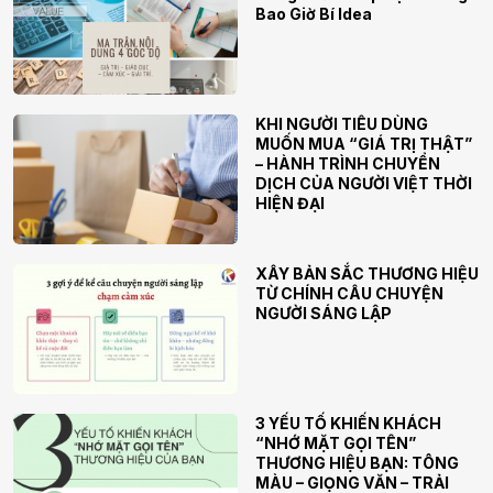
Bao Giờ Bí Idea
KHI NGƯỜI TIÊU DÙNG
MUỐN MUA “GIÁ TRỊ THẬT”
– HÀNH TRÌNH CHUYỂN
DỊCH CỦA NGƯỜI VIỆT THỜI
HIỆN ĐẠI
XÂY BẢN SẮC THƯƠNG HIỆU
TỪ CHÍNH CÂU CHUYỆN
NGƯỜI SÁNG LẬP
3 YẾU TỐ KHIẾN KHÁCH
“NHỚ MẶT GỌI TÊN”
THƯƠNG HIỆU BẠN: TÔNG
MÀU – GIỌNG VĂN – TRẢI