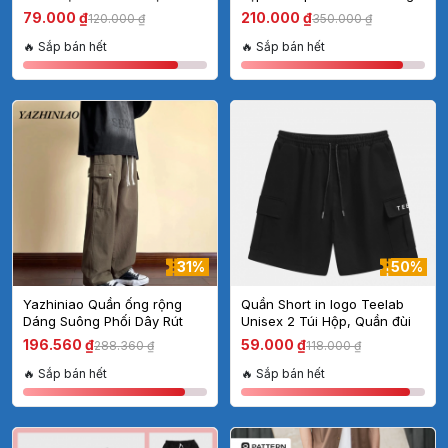
Nhẹ Thoáng Mặc Như Không
79.000 ₫
210.000 ₫
120.000 ₫
350.000 ₫
Mặc
🔥 Sắp bán hết
🔥 Sắp bán hết
31%
50%
Yazhiniao Quần ống rộng
Quần Short in logo Teelab
Dáng Suông Phối Dây Rút
Unisex 2 Túi Hộp, Quần đùi
Phong Cách retro Nhật Bản
from rộng nam nữ mặc
196.560 ₫
59.000 ₫
288.360 ₫
118.000 ₫
Thời Trang Cho Nam
thoáng mát thấm hút mồ hôi
🔥 Sắp bán hết
🔥 Sắp bán hết