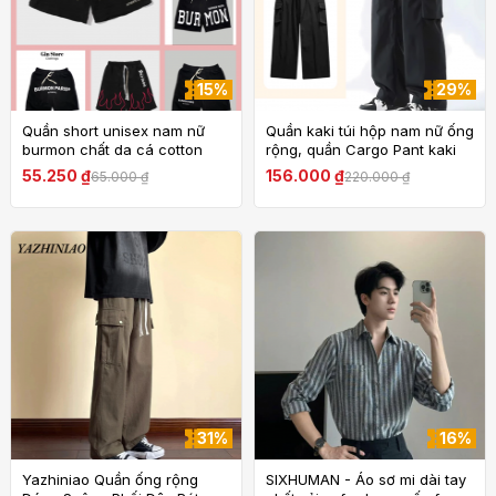
15%
29%
Quần short unisex nam nữ
Quần kaki túi hộp nam nữ ống
burmon chất da cá cotton
rộng, quần Cargo Pant kaki
cao cấp mặc thoáng mát,
màu trơn basic phong cách
55.250 ₫
156.000 ₫
65.000 ₫
220.000 ₫
quần đùi nam nữ
thời trang K04
aothun.teenshop
31%
16%
Yazhiniao Quần ống rộng
SIXHUMAN - Áo sơ mi dài tay