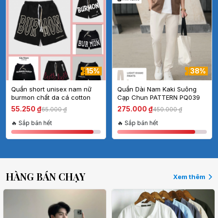
15%
38%
Quần short unisex nam nữ
Quần Dài Nam Kaki Suông
burmon chất da cá cotton
Cạp Chun PATTERN PQ039
cao cấp mặc thoáng mát,
55.250 ₫
275.000 ₫
65.000 ₫
450.000 ₫
quần đùi nam nữ
aothun.teenshop
🔥 Sắp bán hết
🔥 Sắp bán hết
HÀNG BÁN CHẠY
Xem thêm