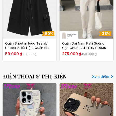
50%
38%
Quần Short in logo Teelab
Quần Dài Nam Kaki Suông
Unisex 2 Túi Hộp, Quần đùi
Cạp Chun PATTERN PQ039
from rộng nam nữ mặc
59.000 ₫
275.000 ₫
118.000 ₫
450.000 ₫
thoáng mát thấm hút mồ hôi
ĐIỆN THOẠI & PHỤ KIỆN
Xem thêm