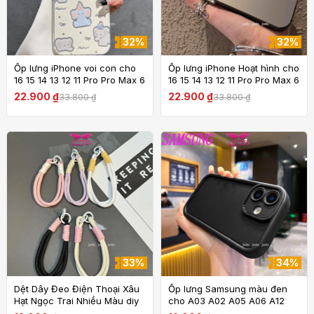
32%
32%
Ốp lưng iPhone voi con cho
Ốp lưng iPhone Hoạt hình cho
16 15 14 13 12 11 Pro Pro Max 6
16 15 14 13 12 11 Pro Pro Max 6
6S 7 8 Plus X XS XR XS Max
6S 7 8 Plus X XS XR XS Max
22.900 ₫
22.900 ₫
33.800 ₫
33.800 ₫
SE 2020 2022 Ốp lưng TPU
SE 2020 2022 Ốp lưng TPU
mềm
mềm
33%
34%
Dệt Dây Đeo Điện Thoại Xâu
Ốp lưng Samsung màu đen
Hạt Ngọc Trai Nhiều Màu diy
cho A03 A02 A05 A06 A12
thoại Dây đeo tay xích Vòng
A13 A14 A15 A22 A23 A25