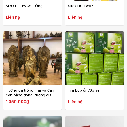
SIRO HO 1WAY - Ống
SIRO HO 1WAY
Liên hệ
Liên hệ
Tượng gà trống mái và đàn
Trà búp ổi ướp sen
con bằng đồng, tượng gia
đình gà hạnh phúc bằng
1.050.000₫
Liên hệ
đồng