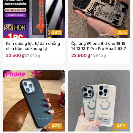
39%
32%
Kính cường lực tự dán chống
Ốp lưng iPhone thư cho 16 15
nhìn trộm có khung tự
14 13 12 11 Pro Pro Max 6 6S 7
dáncho iPhone16 15 14 13 12
8 Plus X XS XR XS Max SE
22.500 ₫
22.900 ₫
37.000 ₫
33.800 ₫
11 X XS XR XSMAX 6S 7 8 Pro
2020 2022 Ốp lưng TPU mềm
Plus ProMax SE
42%
40%