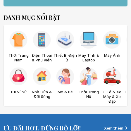
DANH MỤC NỔI BẬT
Thời Trang
Điện Thoại
Thiết Bị Điện
Máy Tính &
Máy Ảnh
Đ
Nam
& Phụ Kiện
Tử
Laptop
Túi Ví Nữ
Nhà Cửa &
Mẹ & Bé
Thời Trang
Ô Tô & Xe
Thể
Đời Sống
Nữ
Máy & Xe
D
Đạp
ƯU ĐÃI HOT, ĐỪNG BỎ LỠ!!
Xem thêm