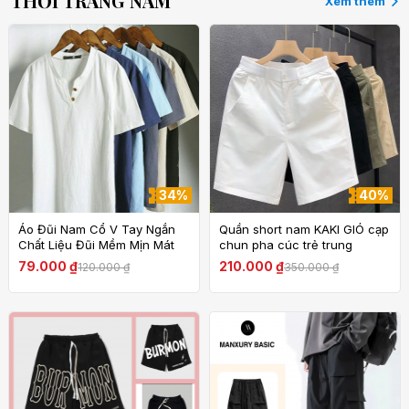
THỜI TRANG NAM
Xem thêm
34%
40%
Áo Đũi Nam Cổ V Tay Ngắn
Quần short nam KAKI GIÓ cạp
Chất Liệu Đũi Mềm Mịn Mát
chun pha cúc trẻ trung
Nhẹ Thoáng Mặc Như Không
79.000 ₫
210.000 ₫
120.000 ₫
350.000 ₫
Mặc