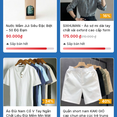
16%
Nước Mắm JiJi Siêu Đặc Biệt
SIXHUMAN - Áo sơ mi dài tay
– 50 Độ Đạm
chất vải oxford cao cấp form
cân người HM055
90.000₫
175.000 ₫
210.000 ₫
🔥 Sắp bán hết
🔥 Sắp bán hết
34%
40%
Áo Đũi Nam Cổ V Tay Ngắn
Quần short nam KAKI GIÓ
Chất Liệu Đũi Mềm Mịn Mát
cạp chun pha cúc trẻ trung