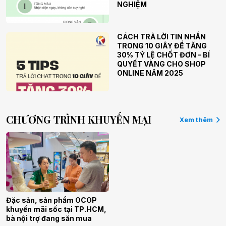
NGHIỆM
CÁCH TRẢ LỜI TIN NHẮN
TRONG 10 GIÂY ĐỂ TĂNG
30% TỶ LỆ CHỐT ĐƠN – BÍ
QUYẾT VÀNG CHO SHOP
ONLINE NĂM 2025
CHƯƠNG TRÌNH KHUYẾN MẠI
Xem thêm
Đặc sản, sản phẩm OCOP
khuyến mãi sốc tại TP.HCM,
bà nội trợ đang săn mua