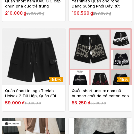
Quần short nam KAKI GIÓ cạp
Yazhiniao Quần ống rộng
chun pha cúc trẻ trung
Dáng Suông Phối Dây Rút
Phong Cách retro Nhật Bản
210.000 ₫
196.560 ₫
350.000 ₫
288.360 ₫
Thời Trang Cho Nam
50%
15%
Quần Short in logo Teelab
Quần short unisex nam nữ
Unisex 2 Túi Hộp, Quần đùi
burmon chất da cá cotton cao
from rộng nam nữ mặc thoáng
cấp mặc thoáng mát, quần đùi
59.000 ₫
55.250 ₫
118.000 ₫
65.000 ₫
mát thấm hút mồ hôi
nam nữ aothun.teenshop