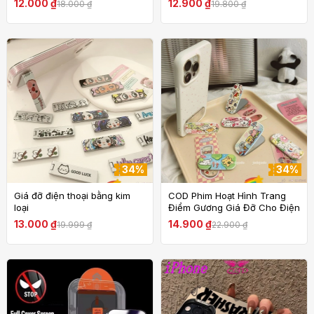
12.000 ₫
12.900 ₫
18.000 ₫
19.800 ₫
tay Túi đựng chìa khóa Dây
A35 A50 A30 A50 A51 M40
xích Bạc
A52 A55 S F G M 4G5G
34%
34%
Giá đỡ điện thoại bằng kim
COD Phim Hoạt Hình Trang
loại
Điểm Gương Giá Đỡ Cho Điện
Thoại Di Động Gấp Vô Hình
13.000 ₫
14.900 ₫
19.999 ₫
22.900 ₫
Điện Thoại Cầm Đa Năng Gấp
Gương Cho Bé Gái