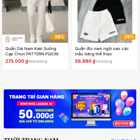
38%
28%
Quần Dài Nam Kaki Suông
Quần đùi nam ngôi sao các
Cạp Chun PATTERN PQ039
mẫu dáng thể thao
275.000 ₫
56.880 ₫
450.000 ₫
79.000 ₫