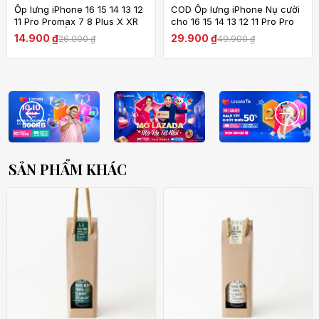
Ốp lưng iPhone 16 15 14 13 12
COD Ốp lưng iPhone Nụ cười
11 Pro Promax 7 8 Plus X XR
cho 16 15 14 13 12 11 Pro Pro
XSMax SE Ốp lưng silicon
Max 6 6S 7 8 Plus X XS XR XS
14.900 ₫
29.900 ₫
26.000 ₫
49.900 ₫
TPU bảo vệ chống sốc chống
Max SE 2020 2022 Ốp lưng
bụi mềm
TPU mềm
SẢN PHẨM KHÁC