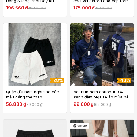
Dáng Suông Phối Dây Rút
chất vải oxford cao cấp form
Phong Cách retro Nhật Bản
cân người HM055
196.560 ₫
175.000 ₫
288.360 ₫
210.000 ₫
Thời Trang Cho Nam
28%
40%
Quần đùi nam ngôi sao các
Áo thun nam cotton 100%
mẫu dáng thể thao
Xanh đậm bigsize áo mùa hè
hip hop style in hình unisex
56.880 ₫
99.000 ₫
79.000 ₫
165.000 ₫
soduu local brand