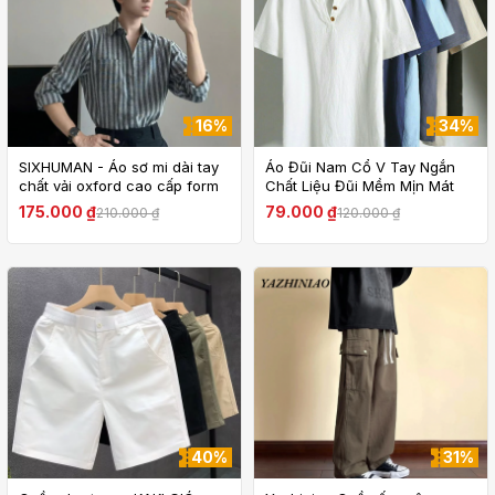
16%
34%
SIXHUMAN - Áo sơ mi dài tay
Áo Đũi Nam Cổ V Tay Ngắn
chất vải oxford cao cấp form
Chất Liệu Đũi Mềm Mịn Mát
cân người HM055
Nhẹ Thoáng Mặc Như Không
175.000 ₫
79.000 ₫
210.000 ₫
120.000 ₫
Mặc
40%
31%