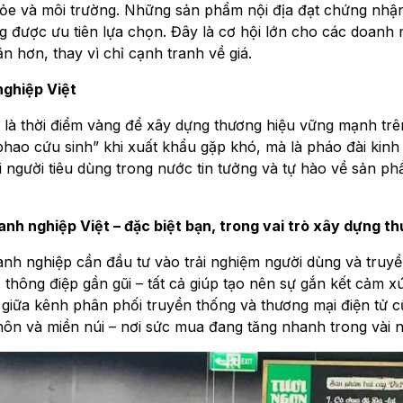
hỏe và môi trường. Những sản phẩm nội địa đạt chứng nhậ
 được ưu tiên lựa chọn. Đây là cơ hội lớn cho các doanh n
 hơn, thay vì chỉ cạnh tranh về giá.
nghiệp Việt
là thời điểm vàng để xây dựng thương hiệu vững mạnh trên 
phao cứu sinh” khi xuất khẩu gặp khó, mà là pháo đài kinh
hi người tiêu dùng trong nước tin tưởng và tự hào về sản ph
nh nghiệp Việt – đặc biệt bạn, trong vai trò xây dựng t
h nghiệp cần đầu tư vào trải nghiệm người dùng và truyền
hông điệp gần gũi – tất cả giúp tạo nên sự gắn kết cảm xú
 giữa kênh phân phối truyền thống và thương mại điện tử cũ
ôn và miền núi – nơi sức mua đang tăng nhanh trong vài nă