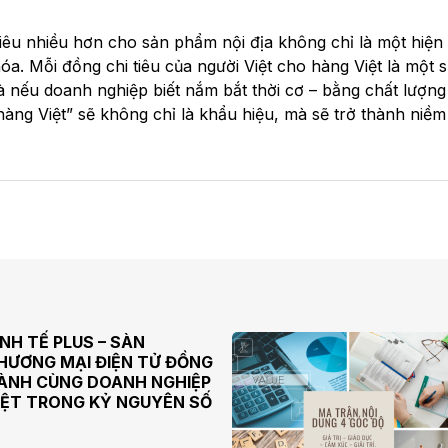
tiêu nhiều hơn cho sản phẩm nội địa không chỉ là một hiện
hóa. Mỗi đồng chi tiêu của người Việt cho hàng Việt là một 
 nếu doanh nghiệp biết nắm bắt thời cơ – bằng chất lượng
g hàng Việt” sẽ không chỉ là khẩu hiệu, mà sẽ trở thành ni
INH TẾ PLUS – SÀN
HƯƠNG MẠI ĐIỆN TỬ ĐỒNG
ÀNH CÙNG DOANH NGHIỆP
IỆT TRONG KỶ NGUYÊN SỐ