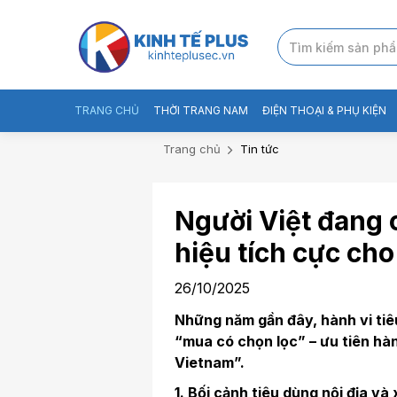
TRANG CHỦ
THỜI TRANG NAM
ĐIỆN THOẠI & PHỤ KIỆN
Trang chủ
Tin tức
Người Việt đang c
hiệu tích cực ch
26/10/2025
Những năm gần đây, hành vi tiê
“mua có chọn lọc” – ưu tiên hà
Vietnam”.
1. Bối cảnh tiêu dùng nội địa và