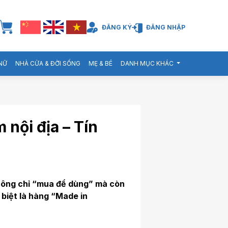
ĐĂNG KÝ
ĐĂNG NHẬP
 NỮ
NHÀ CỬA & ĐỜI SỐNG
MẸ & BÉ
DANH MỤC KHÁC
 nội địa – Tín
không chỉ “mua để dùng” mà còn
 biệt là hàng “Made in