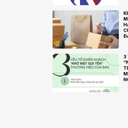
K
M
H
C
Đ
3
“
T
M
N