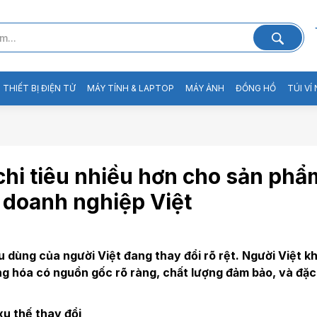
THIẾT BỊ ĐIỆN TỬ
MÁY TÍNH & LAPTOP
MÁY ẢNH
ĐỒNG HỒ
TÚI VÍ
hi tiêu nhiều hơn cho sản phẩm
o doanh nghiệp Việt
u dùng của người Việt đang thay đổi rõ rệt. Người Việt 
ng hóa có nguồn gốc rõ ràng, chất lượng đảm bảo, và đặc
 xu thế thay đổi