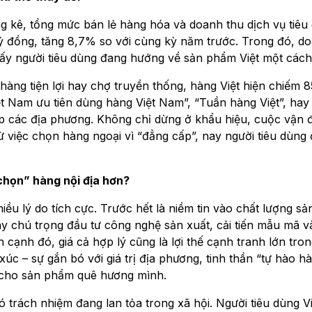
 kê, tổng mức bán lẻ hàng hóa và doanh thu dịch vụ tiêu
ỷ đồng, tăng 8,7% so với cùng kỳ năm trước. Trong đó, do
thấy người tiêu dùng đang hướng về sản phẩm Việt một các
hàng tiện lợi hay chợ truyền thống, hàng Việt hiện chiếm
t Nam ưu tiên dùng hàng Việt Nam”, “Tuần hàng Việt”, hay
p các địa phương. Không chỉ dừng ở khẩu hiệu, cuộc vận đ
 việc chọn hàng ngoại vì “đẳng cấp”, nay người tiêu dùng đ
“chọn” hàng nội địa hơn?
ều lý do tích cực. Trước hết là niềm tin vào chất lượng s
y chú trọng đầu tư công nghệ sản xuất, cải tiến mẫu mã và
 cạnh đó, giá cả hợp lý cũng là lợi thế cạnh tranh lớn tro
xúc – sự gắn bó với giá trị địa phương, tinh thần “tự hào h
ả cho sản phẩm quê hương mình.
 trách nhiệm đang lan tỏa trong xã hội. Người tiêu dùng 