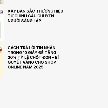
XÂY BẢN SẮC THƯƠNG HIỆU
TỪ CHÍNH CÂU CHUYỆN
NGƯỜI SÁNG LẬP
CÁCH TRẢ LỜI TIN NHẮN
TRONG 10 GIÂY ĐỂ TĂNG
30% TỶ LỆ CHỐT ĐƠN – BÍ
QUYẾT VÀNG CHO SHOP
ONLINE NĂM 2025