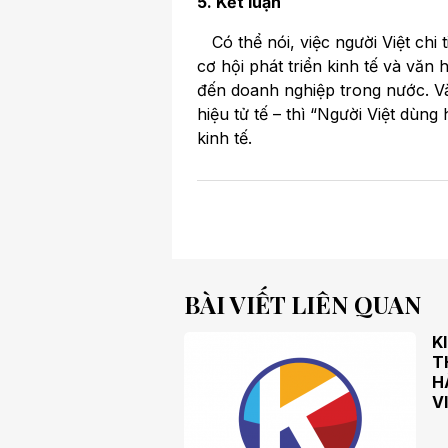
5. Kết luận
Có thể nói, việc người Việt chi 
cơ hội phát triển kinh tế và văn 
đến doanh nghiệp trong nước. Và
hiệu tử tế – thì “Người Việt dùn
kinh tế.
BÀI VIẾT LIÊN QUAN
K
T
H
V