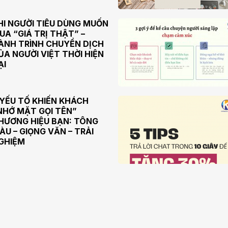
HI NGƯỜI TIÊU DÙNG MUỐN
UA “GIÁ TRỊ THẬT” –
ÀNH TRÌNH CHUYỂN DỊCH
ỦA NGƯỜI VIỆT THỜI HIỆN
ẠI
 YẾU TỐ KHIẾN KHÁCH
NHỚ MẶT GỌI TÊN”
HƯƠNG HIỆU BẠN: TÔNG
ÀU – GIỌNG VĂN – TRẢI
GHIỆM