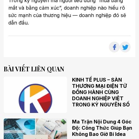
Trong kỷ nguyên mà người tiêu dùng “mua bằng
mắt và bằng cảm xúc”, doanh nghiệp nào hiểu rõ
sức mạnh của thương hiệu — doanh nghiệp đó sẽ
dẫn đầu.
BÀI VIẾT LIÊN QUAN
KINH TẾ PLUS – SÀN
THƯƠNG MẠI ĐIỆN TỬ
ĐỒNG HÀNH CÙNG
DOANH NGHIỆP VIỆT
TRONG KỶ NGUYÊN SỐ
Ma Trận Nội Dung 4 Góc
Độ: Công Thức Giúp Bạn
Không Bao Giờ Bí Idea