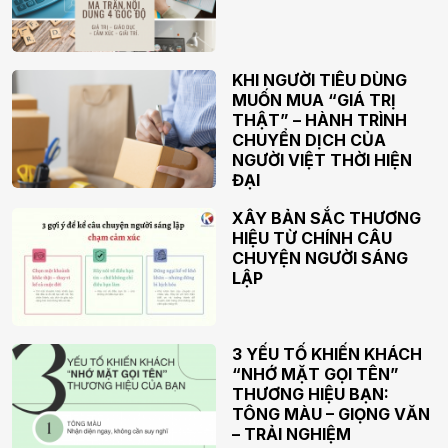
KHI NGƯỜI TIÊU DÙNG
MUỐN MUA “GIÁ TRỊ
THẬT” – HÀNH TRÌNH
CHUYỂN DỊCH CỦA
NGƯỜI VIỆT THỜI HIỆN
ĐẠI
XÂY BẢN SẮC THƯƠNG
HIỆU TỪ CHÍNH CÂU
CHUYỆN NGƯỜI SÁNG
LẬP
3 YẾU TỐ KHIẾN KHÁCH
“NHỚ MẶT GỌI TÊN”
THƯƠNG HIỆU BẠN:
TÔNG MÀU – GIỌNG VĂN
– TRẢI NGHIỆM