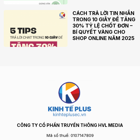
CÁCH TRẢ LỜI TIN NHẮN
TRONG 10 GIÂY ĐỂ TĂNG
30% TỶ LỆ CHỐT ĐƠN –
BÍ QUYẾT VÀNG CHO
SHOP ONLINE NĂM 2025
CÔNG TY CỔ PHẦN TRUYỀN THÔNG HVL MEDIA
Mã số thuế: 0107147809